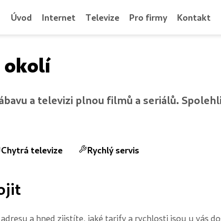
Úvod
Internet
Televize
Pro firmy
Kontakt
 okolí
i zábavu a televizi plnou filmů a seriálů. Spole
Chytrá televize
Rychlý servis
jit
dresu a hned zjistíte, jaké tarify a rychlosti jsou u vás 