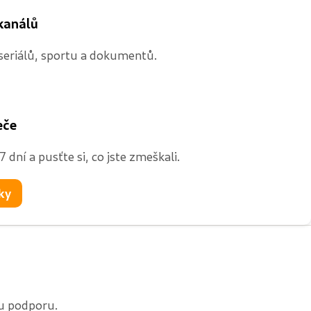
kanálů
 seriálů, sportu a dokumentů.
eče
7 dní a pusťte si, co jste zmeškali.
ky
ou podporu.