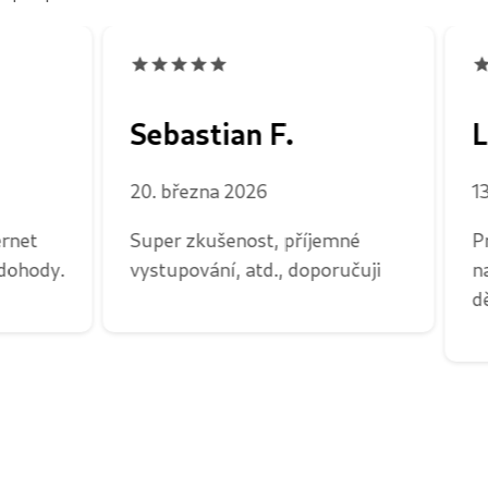
Sebastian F.
L
20. března 2026
1
ernet
Super zkušenost, příjemné
P
 dohody.
vystupování, atd., doporučuji
n
d