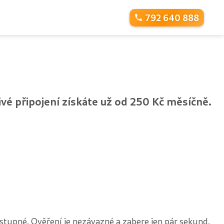
792 640 888
hlivé připojení získáte už od 250 Kč měsíčně.
dostupné. Ověření je nezávazné a zabere jen pár sekund.